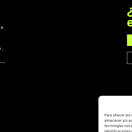
os
e.
Para ofrecer las
almacenar y/o ac
tecnologías nos 
identificaciones 