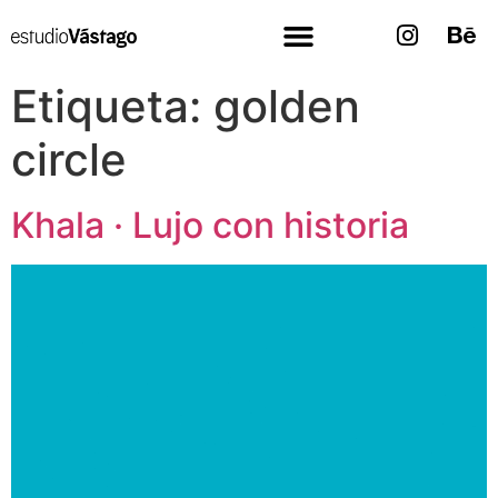
Etiqueta:
golden
circle
Khala · Lujo con historia