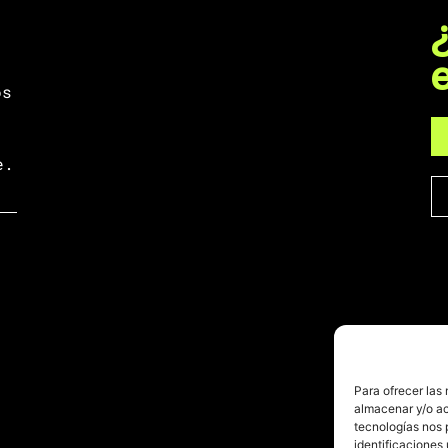
os
e.
Para ofrecer las
almacenar y/o ac
tecnologías nos 
identificaciones 