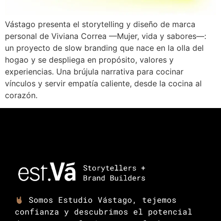
Vástago presenta el storytelling y diseño de marca
personal de Viviana Correa —Mujer, vida y sabores—:
un proyecto de slow branding que nace en la olla del
hogao y se despliega en propósito, valores y
experiencias. Una brújula narrativa para cocinar
vínculos y servir empatía caliente, desde la cocina al
corazón.
Somos Estudio Vástago, tejemos
confianza y descubrimos el potencial