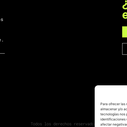
os
e.
Para ofrecer las
almacenar y/o ac
tecnologías nos 
identificaciones 
Todos los derechos reservados
afectar negativa